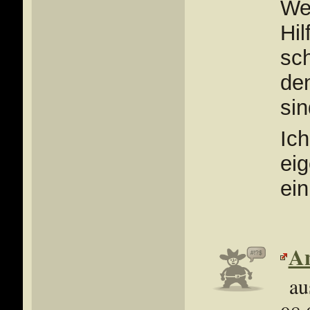
Wel
Hil
sch
de
sin
Ich
eig
ein
An
au