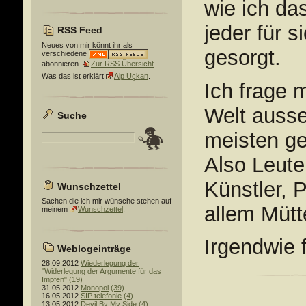
wie ich da
jeder für s
RSS Feed
Neues von mir könnt ihr als
gesorgt.
verschiedene
abonnieren.
Zur RSS Übersicht
Was das ist erklärt
Alp Uçkan
.
Ich frage 
Welt ausse
Suche
meisten ge
Also Leute
Künstler, P
Wunschzettel
Sachen die ich mir wünsche stehen auf
allem Mütt
meinem
Wunschzettel
.
Irgendwie f
Weblogeinträge
28.09.2012
Wiederlegung der
"Widerlegung der Argumente für das
Impfen"
(19)
31.05.2012
Monopol
(39)
16.05.2012
SIP telefonie
(4)
13.05.2012
Devil By My Side
(4)