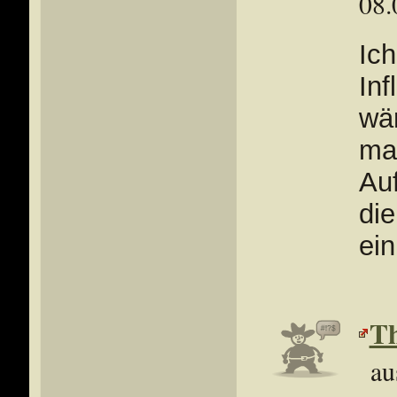
08.
Ich
Inf
wä
man
Au
die
ein
Th
au