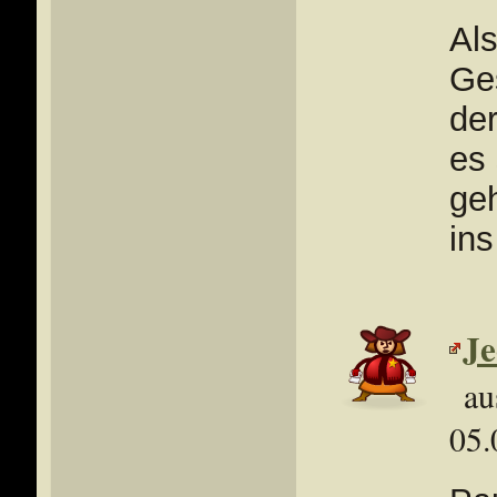
Al
Ge
der
es 
ge
ins
Je
au
05.