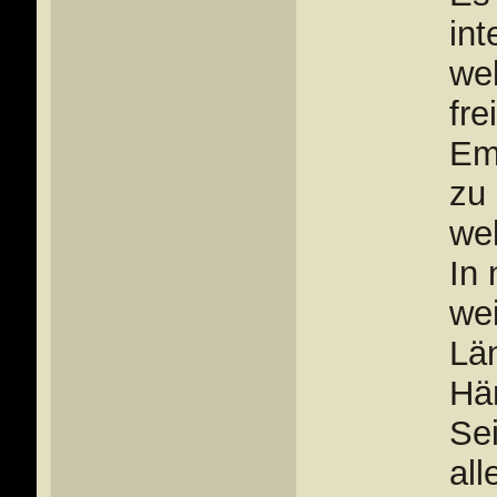
in
we
fr
Emp
zu
wel
In
wei
Lä
Hä
Se
all