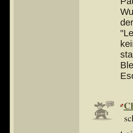
Pau
Wu
de
"Le
kei
sta
Bl
Es
C
sc