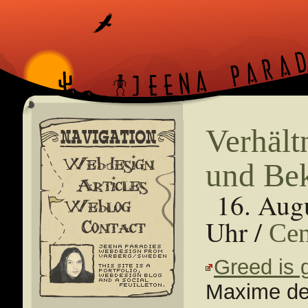
Verhält
und B
16. Aug
Uhr /
Cen
Greed is g
Maxime de