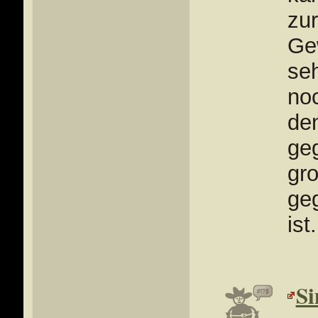
zu
Ge
seh
no
de
ge
gr
ge
ist.
S