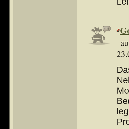
Lei
Go
au
23.
Da
Neh
Mon
Bed
leg
Pro