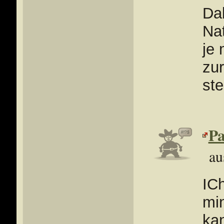
Dab
Na
je
zu
st
Pa
au
IC
mi
ka