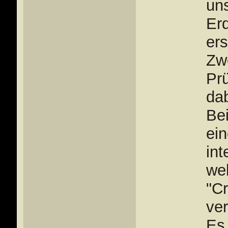
un
Erd
ers
Zwe
Pr
dab
Be
ein
int
wel
"C
ver
Es 