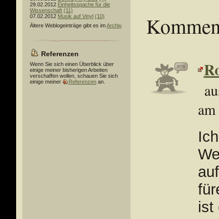
29.02.2012
Einheitsspache für die
Wissenschaft
(11)
Kommen
07.02.2012
Musik auf Vinyl
(10)
Ältere Weblogeinträge gibt es im
Archiv
.
Referenzen
Ro
Wenn Sie sich einen Überblick über
einige meiner bisherigen Arbeiten
verschaffen wollen, schauen Sie sich
einige meiner
Referenzen
an.
au
am 
Ic
We
au
für
ist